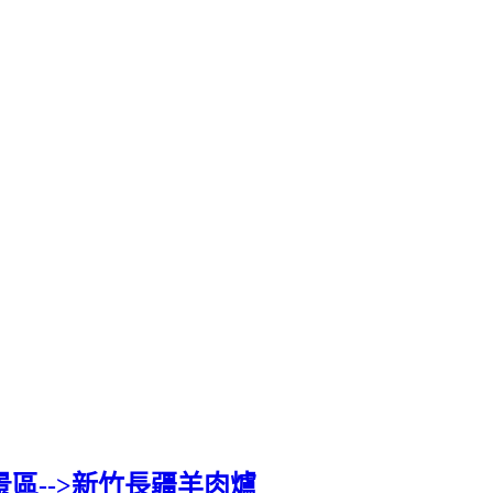
區-->新竹長疆羊肉爐