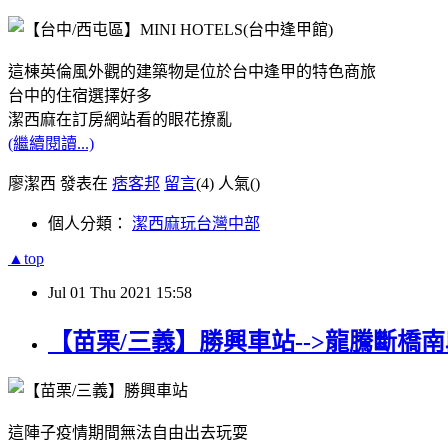
這棟英倫風外觀的建築物是位於台中逢甲的特色商旅
台中的住宿選擇好多
潔西麻在訂房網站看的眼花撩亂
(繼續閱讀...)
廖潔西 發表在
痞客邦
留言
(4)
人氣(
)
個人分類：
潔西麻玩台灣中部
▲top
Jul
01
Thu
2021
15:58
【苗栗/三義】勝興車站-->龍騰斷橋
這陣子疫情期間無法自由出去玩耍