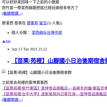
可以好好來回味一下之前的小旅遊
而竹苗一帶潔西麻跟把拔已經玩過很多地方了
(繼續閱讀...)
廖潔西 發表在
痞客邦
留言
(5)
人氣(
)
個人分類：
潔西麻玩台灣中部
▲top
Apr
13
Tue
2021
21:12
【苗栗/苑裡】山腳國小日治後期宿舍群
之前常去苑裡的垂坤買東西
【苗栗苑裡/新竹東區】垂坤食品旗艦店-->長疆羊肉爐(東區忠
【苗栗苑裡/台中大甲】波斯菊與向日葵花海-->垂坤食品旗艦店-
(繼續閱讀...)