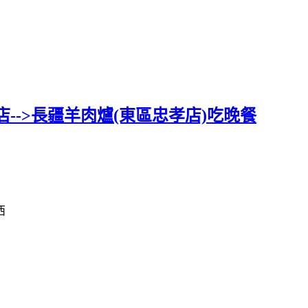
-->長疆羊肉爐(東區忠孝店)吃晚餐
西