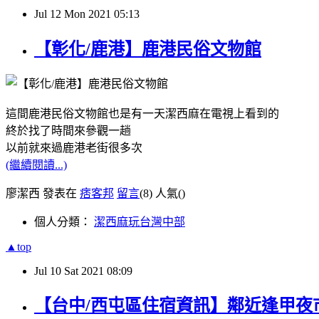
Jul
12
Mon
2021
05:13
【彰化/鹿港】鹿港民俗文物館
這間鹿港民俗文物館也是有一天潔西麻在電視上看到的
終於找了時間來參觀一趟
以前就來過鹿港老街很多次
(繼續閱讀...)
廖潔西 發表在
痞客邦
留言
(8)
人氣(
)
個人分類：
潔西麻玩台灣中部
▲top
Jul
10
Sat
2021
08:09
【台中/西屯區住宿資訊】鄰近逢甲夜市的平