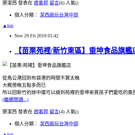
廖潔西 發表在
痞客邦
留言
(6)
人氣(
)
個人分類：
潔西麻玩台灣中部
▲top
Nov
29
Fri
2019
01:42
【苗栗苑裡/新竹東區】垂坤食品旗艦店
從馬公港回到布袋港的時間不算太晚
大概傍晚五點多而已
所以回新竹的途中還可以繞到苑裡的垂坤來買孩子們愛吃的東
(繼續閱讀...)
廖潔西 發表在
痞客邦
留言
(4)
人氣(
)
個人分類：
潔西麻玩台灣中部
▲top