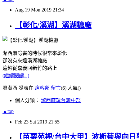
Aug
19
Mon
2019
21:34
【彰化/溪湖】溪湖糖廠
潔西麻唸書的時候很常來彰化
卻沒有來過溪湖糖廠
這趟從嘉義回新竹的路上
(繼續閱讀...)
廖潔西 發表在
痞客邦
留言
(6)
人氣(
)
個人分類：
潔西麻玩台灣中部
▲top
Feb
23
Sat
2019
21:55
【苗栗苑裡/台中大甲】波斯菊與向日葵