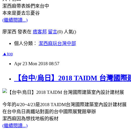
潔西麻帶表姊們來台中
本來是要去忘憂谷
(繼續閱讀...)
廖潔西 發表在
痞客邦
留言
(0)
人氣(
)
個人分類：
潔西麻玩台灣中部
▲top
Apr
23
Mon
2018
08:57
【台中/烏日】2018 TAIDM 台灣
今年的4/20~4/23是2018 TAIDM台灣國際建築室內設計建材展
在台中烏日高鐵站對面的台中國際展覽館舉辦
潔西麻因為想找地板的板材
(繼續閱讀...)