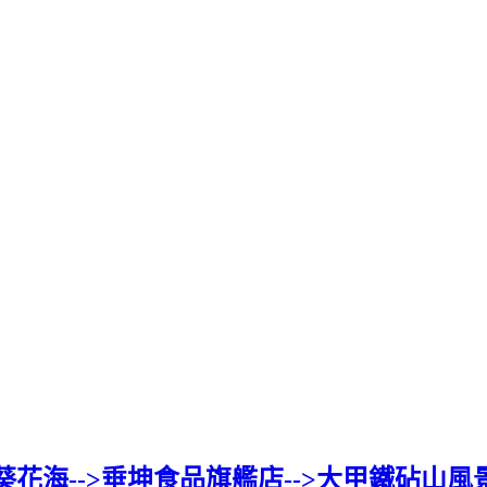
花海-->垂坤食品旗艦店-->大甲鐵砧山風景