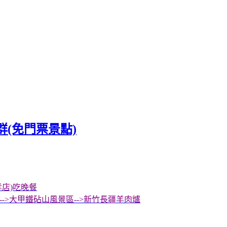
(免門票景點)
孝店)吃晚餐
->大甲鐵砧山風景區-->新竹長疆羊肉爐