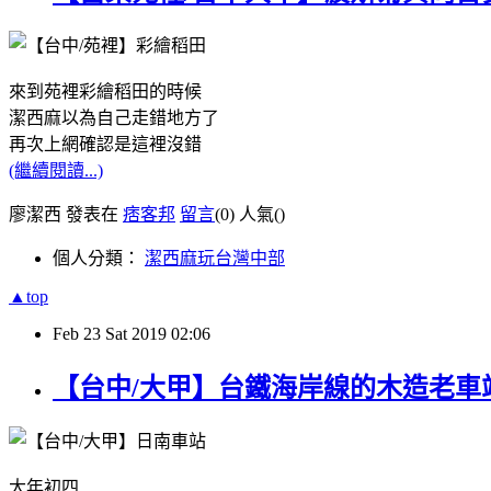
來到苑裡彩繪稻田的時候
潔西麻以為自己走錯地方了
再次上網確認是這裡沒錯
(繼續閱讀...)
廖潔西 發表在
痞客邦
留言
(0)
人氣(
)
個人分類：
潔西麻玩台灣中部
▲top
Feb
23
Sat
2019
02:06
【台中/大甲】台鐵海岸線的木造老車站
大年初四